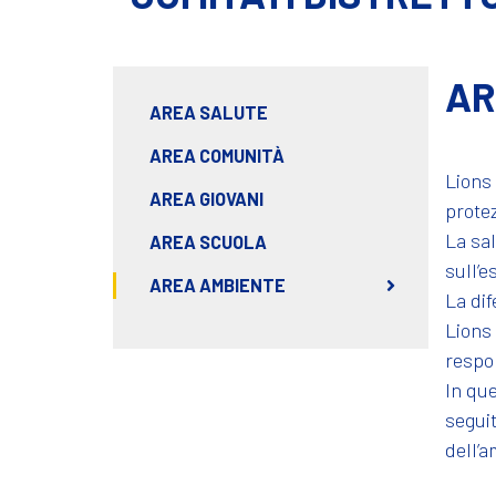
AR
AREA SALUTE
AREA COMUNITÀ
Lions 
AREA GIOVANI
protez
La sal
AREA SCUOLA
sull’e
AREA AMBIENTE
La dif
Lions 
respon
In que
seguit
dell’a