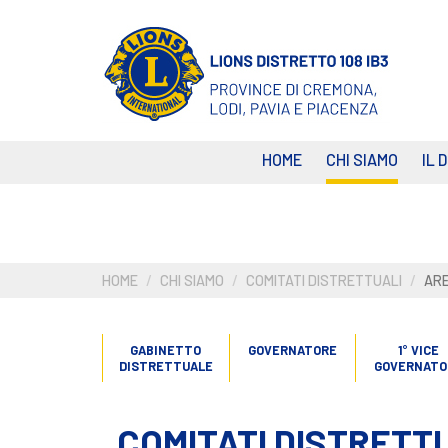
Salta
al
contenuto
principale
HOME
CHI SIAMO
IL 
HOME
CHI SIAMO
COMITATI DISTRETTUALI
ARE
GABINETTO
GOVERNATORE
1° VICE
DISTRETTUALE
GOVERNATO
COMITATI DISTRETT