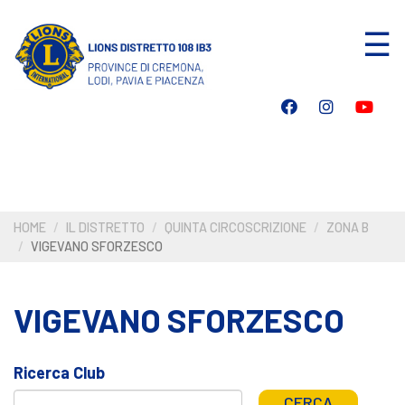
Salta
☰
al
contenuto
principale
HOME
IL DISTRETTO
QUINTA CIRCOSCRIZIONE
ZONA B
VIGEVANO SFORZESCO
VIGEVANO SFORZESCO
Ricerca Club
CERCA