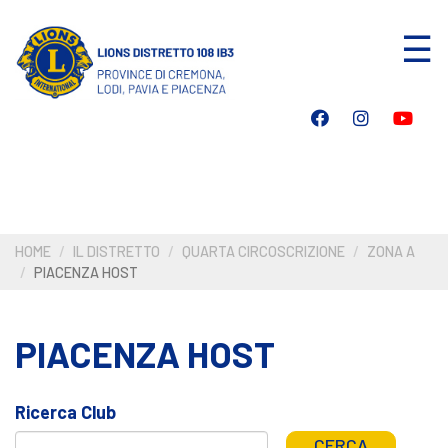
Salta
☰
al
contenuto
principale
HOME
IL DISTRETTO
QUARTA CIRCOSCRIZIONE
ZONA A
PIACENZA HOST
PIACENZA HOST
Ricerca Club
CERCA