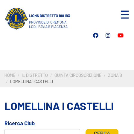
Salta
☰
al
contenuto
principale
HOME
IL DISTRETTO
QUINTA CIRCOSCRIZIONE
ZONA B
LOMELLINA I CASTELLI
LOMELLINA I CASTELLI
Ricerca Club
CERCA