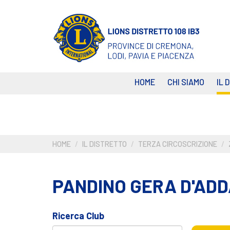
Salta
al
contenuto
principale
HOME
CHI SIAMO
IL 
HOME
IL DISTRETTO
TERZA CIRCOSCRIZIONE
PANDINO GERA D'AD
Ricerca Club