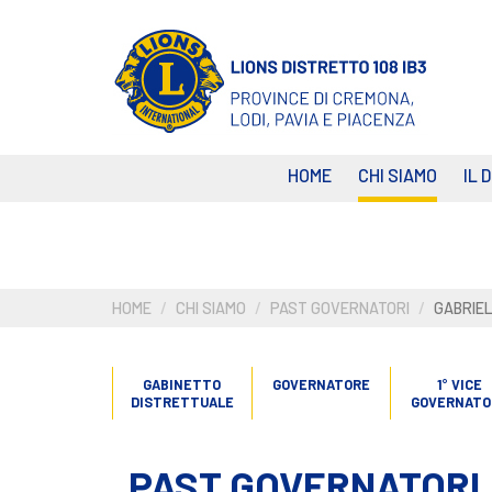
Salta
al
contenuto
principale
HOME
CHI SIAMO
IL 
HOME
CHI SIAMO
PAST GOVERNATORI
GABRIEL
GABINETTO
GOVERNATORE
1° VICE
DISTRETTUALE
GOVERNATO
PAST GOVERNATORI