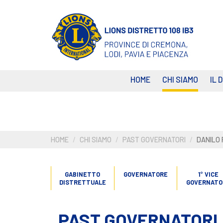
Salta
al
contenuto
principale
HOME
CHI SIAMO
IL 
HOME
CHI SIAMO
PAST GOVERNATORI
DANILO
GABINETTO
GOVERNATORE
1° VICE
DISTRETTUALE
GOVERNATO
PAST GOVERNATORI