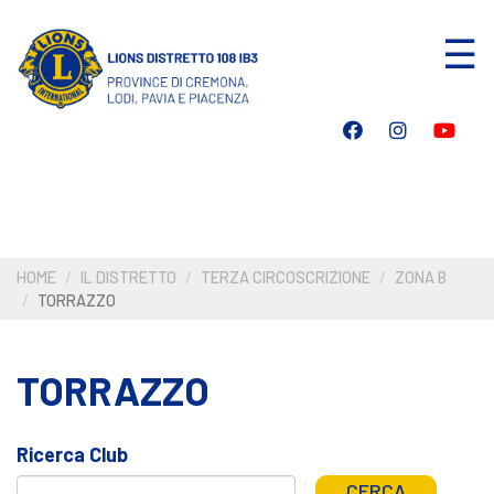
Salta
☰
al
contenuto
principale
HOME
IL DISTRETTO
TERZA CIRCOSCRIZIONE
ZONA B
TORRAZZO
TORRAZZO
Ricerca Club
CERCA