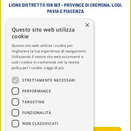
LIONS DISTRETTO 108 IB3 - PROVINCE DI CREMONA, LODI,
PAVIA E PIACENZA
×
info@lions108ib3.it
Questo sito web utilizza
cookie
Questo sito web utilizza i cookie per
migliorare la tua esperienza di navigazione.
Utilizzando il nostro sito web acconsenti a
CHI SIAMO
tutti i cookie in conformità con la nostra
IL DISTRETTO
policy per i cookie.
Leggi di più
CALENDARIO
STRETTAMENTE NECESSARI
UTILITÀ
PERFORMANCE
DOCUMENTI
TARGETING
SERVICE
NEWS ED EVENTI
FUNZIONALITÀ
NOTIZIE DAL DISTRETTO
NON CLASSIFICATI