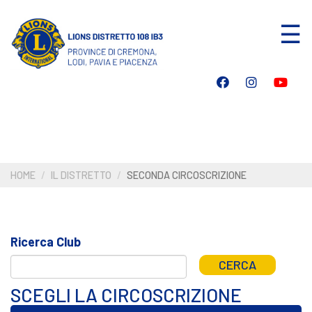
Salta
☰
al
contenuto
principale
HOME
IL DISTRETTO
SECONDA CIRCOSCRIZIONE
Ricerca Club
CERCA
SCEGLI LA CIRCOSCRIZIONE