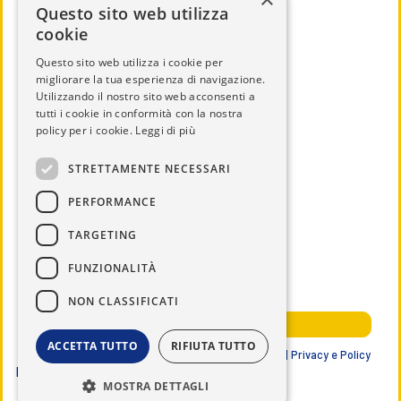
Questo sito web utilizza
cookie
Questo sito web utilizza i cookie per
migliorare la tua esperienza di navigazione.
Utilizzando il nostro sito web acconsenti a
CHI SIAMO
tutti i cookie in conformità con la nostra
IL DISTRETTO
policy per i cookie.
Leggi di più
CALENDARIO
STRETTAMENTE NECESSARI
UTILITÀ
PERFORMANCE
DOCUMENTI
TARGETING
SERVICE
NEWS ED EVENTI
FUNZIONALITÀ
NOTIZIE DAL DISTRETTO
NON CLASSIFICATI
AREA RISERVATA SOCI
ACCETTA TUTTO
RIFIUTA TUTTO
Lions Club International | Distretto 108 IB3 ITALIA |
Privacy e Policy
Data ultimo aggiornamento
07/08/2026
MOSTRA DETTAGLI