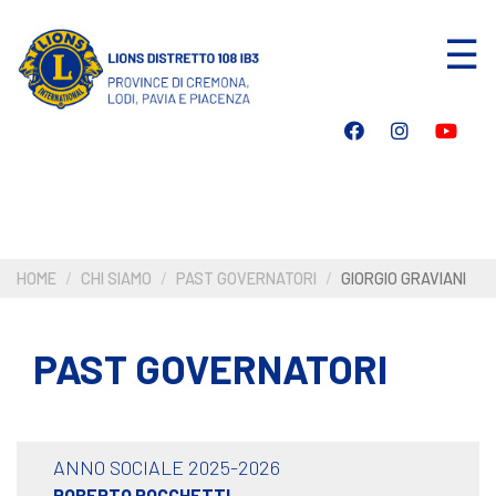
Salta
☰
al
contenuto
principale
HOME
CHI SIAMO
PAST GOVERNATORI
GIORGIO GRAVIANI
PAST GOVERNATORI
ANNO SOCIALE 2025-2026
ROBERTO ROCCHETTI