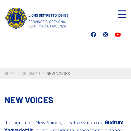
Salta
☰
al
contenuto
principale
HOME
CHI SIAMO
NEW VOICES
NEW VOICES
Il programma New Voices, creato e voluto da
Gudrum
Yngvadottir
, primo Presidente Internazionale donna