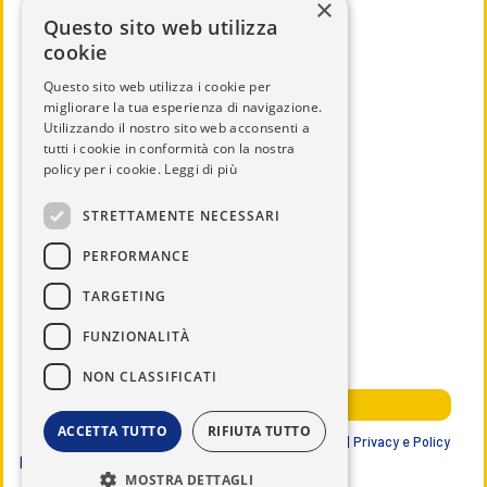
×
info@lions108ib3.it
Questo sito web utilizza
cookie
Questo sito web utilizza i cookie per
migliorare la tua esperienza di navigazione.
Utilizzando il nostro sito web acconsenti a
CHI SIAMO
tutti i cookie in conformità con la nostra
IL DISTRETTO
policy per i cookie.
Leggi di più
CALENDARIO
STRETTAMENTE NECESSARI
UTILITÀ
PERFORMANCE
DOCUMENTI
TARGETING
SERVICE
NEWS ED EVENTI
FUNZIONALITÀ
NOTIZIE DAL DISTRETTO
NON CLASSIFICATI
AREA RISERVATA SOCI
ACCETTA TUTTO
RIFIUTA TUTTO
Lions Club International | Distretto 108 IB3 ITALIA |
Privacy e Policy
Data ultimo aggiornamento
07/08/2026
MOSTRA DETTAGLI