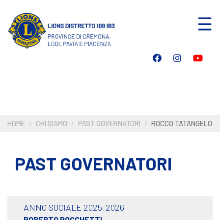
Salta
☰
al
contenuto
principale
HOME
CHI SIAMO
PAST GOVERNATORI
ROCCO TATANGELO
PAST GOVERNATORI
ANNO SOCIALE 2025-2026
ROBERTO ROCCHETTI