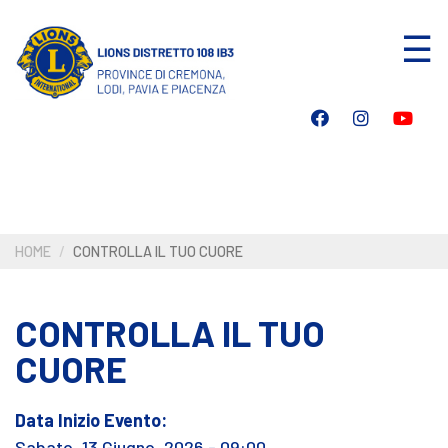
Salta
☰
al
contenuto
principale
HOME
CONTROLLA IL TUO CUORE
CONTROLLA IL TUO
CUORE
Data Inizio Evento:
Sabato, 13 Giugno, 2026 - 09:00