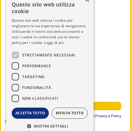
Questo sito web utilizza
cookie
Questo sito web utilizza i cookie per
migliorare la tua esperienza di navigazione.
Utilizzando il nostro sito web acconsenti a
CHI SIAMO
tutti i cookie in conformità con la nostra
IL DISTRETTO
policy per i cookie.
Leggi di più
CALENDARIO
STRETTAMENTE NECESSARI
UTILITÀ
PERFORMANCE
DOCUMENTI
TARGETING
SERVICE
NEWS ED EVENTI
FUNZIONALITÀ
NOTIZIE DAL DISTRETTO
NON CLASSIFICATI
AREA RISERVATA SOCI
ACCETTA TUTTO
RIFIUTA TUTTO
Lions Club International | Distretto 108 IB3 ITALIA |
Privacy e Policy
Data ultimo aggiornamento
29/07/2026
MOSTRA DETTAGLI