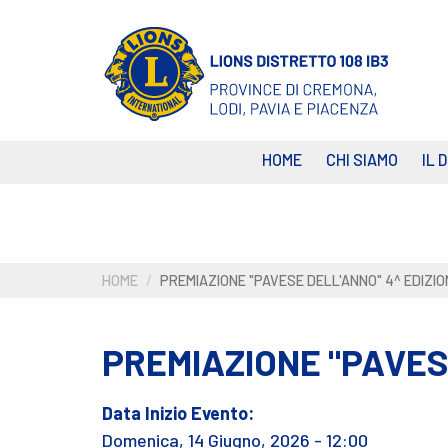
Salta
al
contenuto
principale
HOME
CHI SIAMO
IL 
HOME
PREMIAZIONE "PAVESE DELL'ANNO" 4^ EDIZIO
PREMIAZIONE "PAVES
Data Inizio Evento:
Domenica, 14 Giugno, 2026 - 12:00