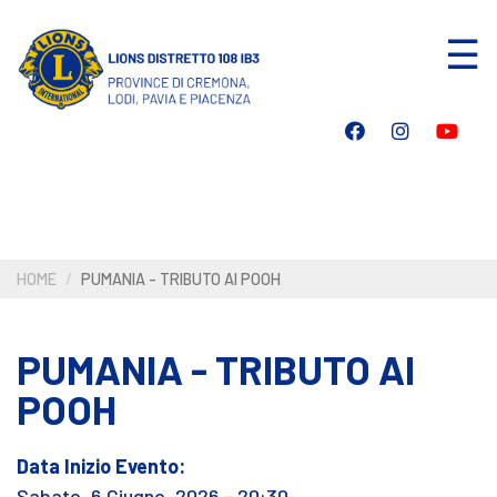
Salta
☰
al
contenuto
principale
HOME
PUMANIA - TRIBUTO AI POOH
PUMANIA - TRIBUTO AI
POOH
Data Inizio Evento:
Sabato, 6 Giugno, 2026 - 20:30