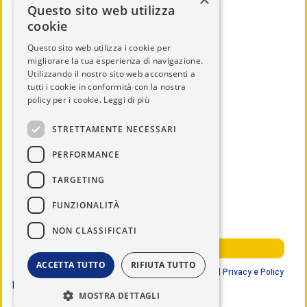
Questo sito web utilizza
cookie
Questo sito web utilizza i cookie per
migliorare la tua esperienza di navigazione.
Utilizzando il nostro sito web acconsenti a
CHI SIAMO
tutti i cookie in conformità con la nostra
IL DISTRETTO
policy per i cookie.
Leggi di più
CALENDARIO
STRETTAMENTE NECESSARI
UTILITÀ
PERFORMANCE
DOCUMENTI
TARGETING
SERVICE
NEWS ED EVENTI
FUNZIONALITÀ
NOTIZIE DAL DISTRETTO
NON CLASSIFICATI
AREA RISERVATA SOCI
ACCETTA TUTTO
RIFIUTA TUTTO
Lions Club International | Distretto 108 IB3 ITALIA |
Privacy e Policy
Data ultimo aggiornamento
29/07/2026
MOSTRA DETTAGLI