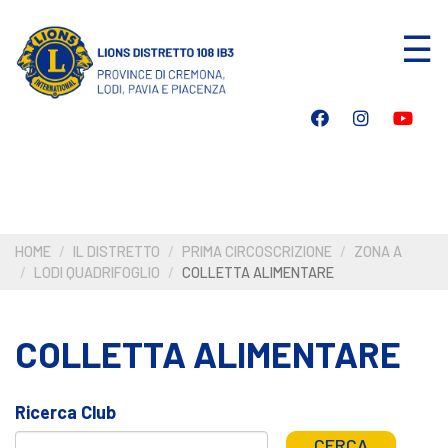
Salta
☰
al
contenuto
principale
HOME
IL DISTRETTO
PRIMA CIRCOSCRIZIONE
ZONA A
LODI QUADRIFOGLIO
COLLETTA ALIMENTARE
COLLETTA ALIMENTARE
Ricerca Club
CERCA