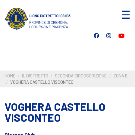
Salta
☰
al
contenuto
principale
HOME
IL DISTRETTO
SECONDA CIRCOSCRIZIONE
ZONA B
VOGHERA CASTELLO VISCONTEO
VOGHERA CASTELLO
VISCONTEO
Ricerca Club