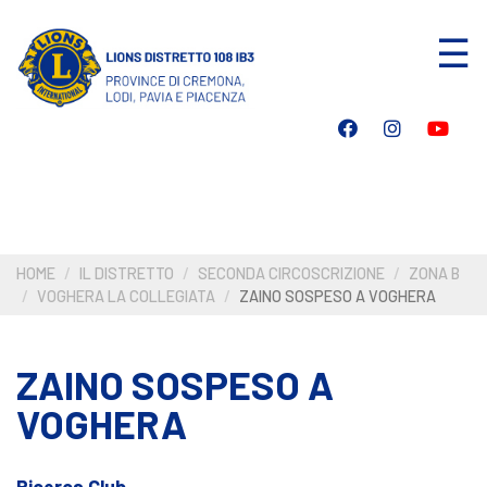
Salta
☰
al
contenuto
principale
HOME
IL DISTRETTO
SECONDA CIRCOSCRIZIONE
ZONA B
VOGHERA LA COLLEGIATA
ZAINO SOSPESO A VOGHERA
ZAINO SOSPESO A
VOGHERA
Ricerca Club