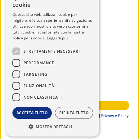
cookie
Questo sito web utilizza i cookie per
migliorare la tua esperienza di navigazione.
Utilizzando il nostro sito web acconsenti a
CHI SIAMO
tutti i cookie in conformità con la nostra
IL DISTRETTO
policy per i cookie.
Leggi di più
CALENDARIO
STRETTAMENTE NECESSARI
UTILITÀ
PERFORMANCE
DOCUMENTI
TARGETING
SERVICE
NEWS ED EVENTI
FUNZIONALITÀ
NOTIZIE DAL DISTRETTO
NON CLASSIFICATI
AREA RISERVATA SOCI
ACCETTA TUTTO
RIFIUTA TUTTO
Lions Club International | Distretto 108 IB3 ITALIA |
Privacy e Policy
Data ultimo aggiornamento
29/07/2026
MOSTRA DETTAGLI