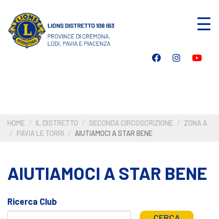
Salta
☰
al
contenuto
principale
HOME
IL DISTRETTO
SECONDA CIRCOSCRIZIONE
ZONA A
PAVIA LE TORRI
AIUTIAMOCI A STAR BENE
AIUTIAMOCI A STAR BENE
Ricerca Club
CERCA