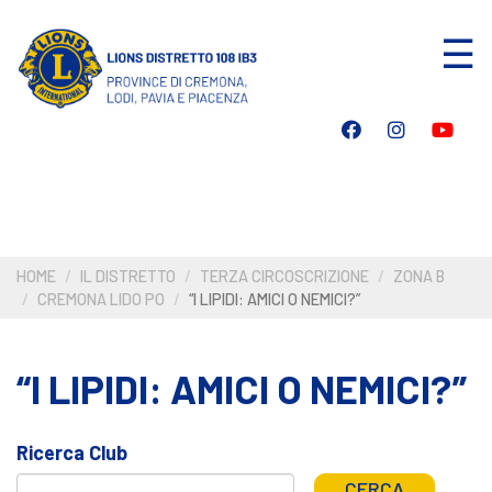
Salta
☰
al
contenuto
principale
HOME
IL DISTRETTO
TERZA CIRCOSCRIZIONE
ZONA B
CREMONA LIDO PO
“I LIPIDI: AMICI O NEMICI?”
“I LIPIDI: AMICI O NEMICI?”
Ricerca Club
CERCA