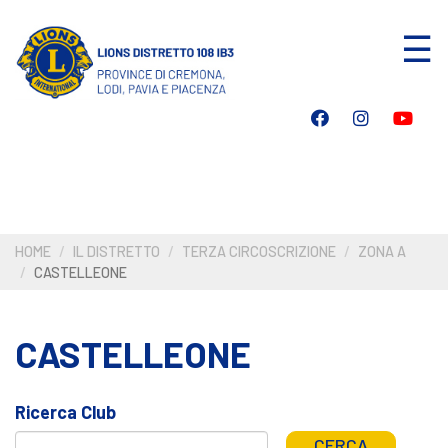
Salta
☰
al
contenuto
principale
HOME
IL DISTRETTO
TERZA CIRCOSCRIZIONE
ZONA A
CASTELLEONE
CASTELLEONE
Ricerca Club
CERCA