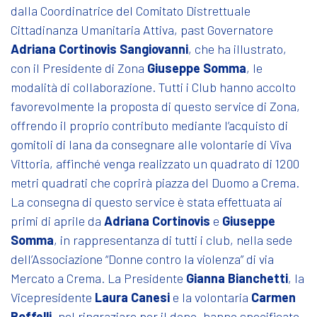
dalla Coordinatrice del Comitato Distrettuale
Cittadinanza Umanitaria Attiva, past Governatore
Adriana Cortinovis Sangiovanni
, che ha illustrato,
con il Presidente di Zona
Giuseppe Somma
, le
modalità di collaborazione. Tutti i Club hanno accolto
favorevolmente la proposta di questo service di Zona,
offrendo il proprio contributo mediante l’acquisto di
gomitoli di lana da consegnare alle volontarie di Viva
Vittoria, affinché venga realizzato un quadrato di 1200
metri quadrati che coprirà piazza del Duomo a Crema.
La consegna di questo service è stata effettuata ai
primi di aprile da
Adriana Cortinovis
e
Giuseppe
Somma
, in rappresentanza di tutti i club, nella sede
dell’Associazione “Donne contro la violenza” di via
Mercato a Crema. La Presidente
Gianna Bianchetti
, la
Vicepresidente
Laura Canesi
e la volontaria
Carmen
Boffelli
, nel ringraziare per il dono, hanno specificato