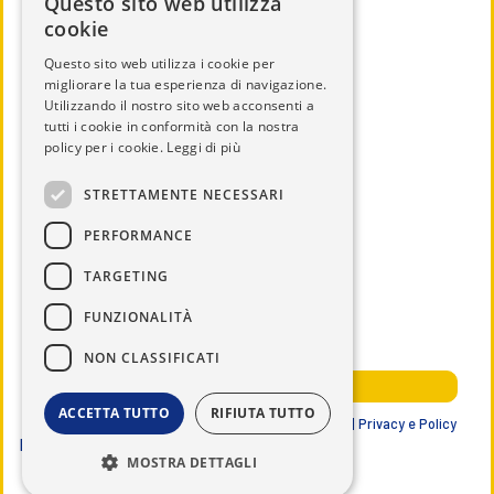
Questo sito web utilizza
cookie
Questo sito web utilizza i cookie per
migliorare la tua esperienza di navigazione.
Utilizzando il nostro sito web acconsenti a
CHI SIAMO
tutti i cookie in conformità con la nostra
IL DISTRETTO
policy per i cookie.
Leggi di più
CALENDARIO
STRETTAMENTE NECESSARI
UTILITÀ
PERFORMANCE
DOCUMENTI
TARGETING
SERVICE
NEWS ED EVENTI
FUNZIONALITÀ
NOTIZIE DAL DISTRETTO
NON CLASSIFICATI
AREA RISERVATA SOCI
ACCETTA TUTTO
RIFIUTA TUTTO
Lions Club International | Distretto 108 IB3 ITALIA |
Privacy e Policy
Data ultimo aggiornamento
07/08/2026
MOSTRA DETTAGLI