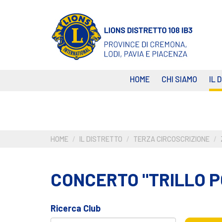
Salta
al
contenuto
principale
HOME
CHI SIAMO
IL 
HOME
IL DISTRETTO
TERZA CIRCOSCRIZIONE
CONCERTO "TRILLO P
Ricerca Club