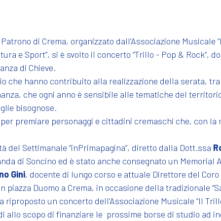
atrono di Crema, organizzato dall’Associazione Musicale “Il 
ura e Sport”, si è svolto il concerto “Trillo - Pop & Rock”, 
anza di Chieve.
rio che hanno contribuito alla realizzazione della serata, t
anza, che ogni anno è sensibile alle tematiche del territorio
iglie bisognose.
e per premiare personaggi e cittadini cremaschi che, con la
ità del Settimanale “inPrimapagina”, diretto dalla Dott.ssa
R
Banda di Soncino ed è stato anche consegnato un Memorial 
no Gini
, docente di lungo corso e attuale Direttore del Cor
., in piazza Duomo a Crema, in occasione della tradizionale “
ha riproposto un concerto dell’Associazione Musicale “Il Tril
di allo scopo di finanziare le prossime borse di studio ad in