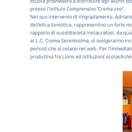
scuola provvederà a distribuire agli alunni bi
presso l'Istituto Comprensivo “Crema uno”.
Nel suo intervento di ringraziamento, Adriana 
dell’etica lionistica, rappresentino un forte mo
rapporto di sussidiarietà instauratosi, da qu
al L.C. Crema Serenissima, si svolgeranno incon
pericoli che si celano nel web. Per l’immediato
produttiva fra Lions ed Istituzioni scolastiche