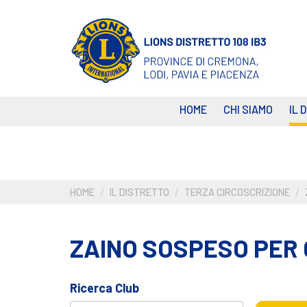
Salta
al
contenuto
principale
HOME
CHI SIAMO
IL 
HOME
IL DISTRETTO
TERZA CIRCOSCRIZIONE
ZAINO SOSPESO PER 
Ricerca Club