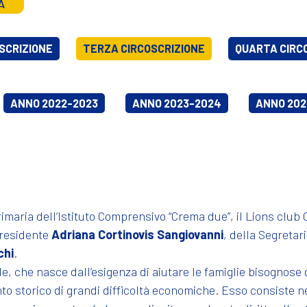
A
SCRIZIONE
TERZA CIRCOSCRIZIONE
QUARTA CIRC
ANNO 2022-2023
ANNO 2023-2024
ANNO 202
imaria dell’Istituto Comprensivo “Crema due”, il Lions club
Presidente
Adriana Cortinovis Sangiovanni
, della Segretar
chi
.
e, che nasce dall’esigenza di aiutare le famiglie bisognose d
to storico di grandi difficoltà economiche. Esso consiste ne