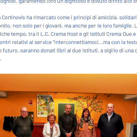
sognosi, garantendo loro un dignitoso e dovuto diritto allo 
Cortinovis ha rimarcato come i principi di amicizia, solidar
nito, non solo per i giovani, ma anche per le loro famiglie. L
alche tempo, tra il L.C. Crema Host e gli Istituti Crema Du
tri relativi al service “Interconnettiamoci...ma con la testa
 futuro, saranno donati libri ai due Istituti, a sigillo di un
.