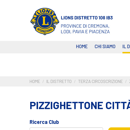
Salta
al
contenuto
principale
HOME
CHI SIAMO
IL 
HOME
IL DISTRETTO
TERZA CIRCOSCRIZIONE
PIZZIGHETTONE CITT
Ricerca Club