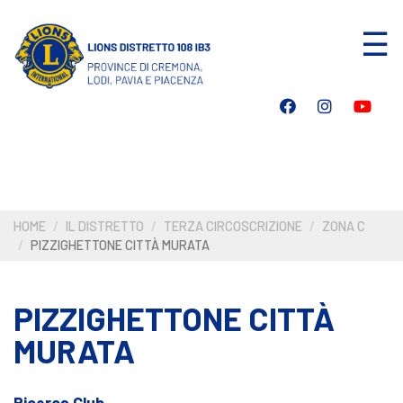
Salta
☰
al
contenuto
principale
HOME
IL DISTRETTO
TERZA CIRCOSCRIZIONE
ZONA C
PIZZIGHETTONE CITTÀ MURATA
PIZZIGHETTONE CITTÀ
MURATA
Ricerca Club