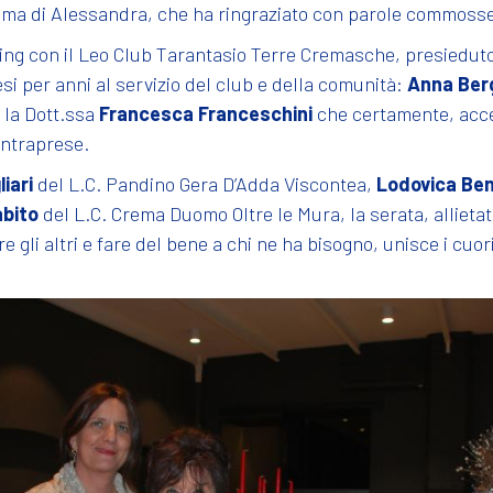
ma di Alessandra, che ha ringraziato con parole commosse tu
eting con il Leo Club Tarantasio Terre Cremasche, presiedut
si per anni al servizio del club e della comunità:
Anna Ber
 la Dott.ssa
Francesca Franceschini
che certamente, acce
 intraprese.
liari
del L.C. Pandino Gera D’Adda Viscontea,
Lodovica Bene
abito
del L.C. Crema Duomo Oltre le Mura, la serata, allieta
 gli altri e fare del bene a chi ne ha bisogno, unisce i cuor