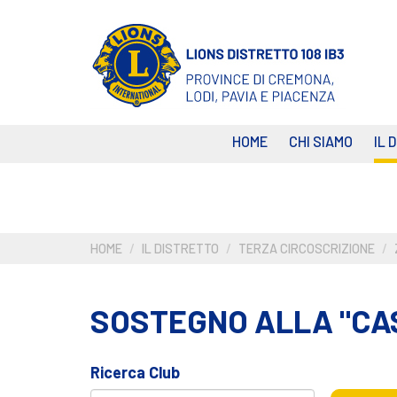
Salta
al
contenuto
principale
HOME
CHI SIAMO
IL 
HOME
IL DISTRETTO
TERZA CIRCOSCRIZIONE
SOSTEGNO ALLA "CAS
Ricerca Club