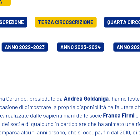
A
SCRIZIONE
TERZA CIRCOSCRIZIONE
QUARTA CIRC
ANNO 2022-2023
ANNO 2023-2024
ANNO 202
rema Gerundo, presieduto da
Andrea Goldaniga
, hanno feste
asione di dimostrare la propria disponibilità nell’aiutare chi 
, realizzate dalle sapienti mani delle socie
Franca Firmi
e
dei soci e di qualcuno in particolare che ha animato una ric
mparsa alcuni anni orsono, che si occupa, fin dal 2010, di 