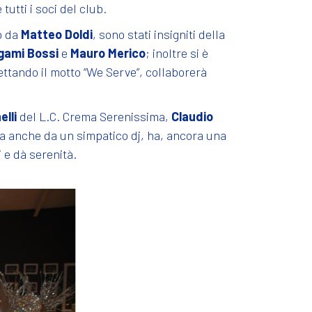
tti i soci del club.
o da
Matteo Doldi
, sono stati insigniti della
gami Bossi
e
Mauro Merico
; inoltre si è
ttando il motto “We Serve”, collaborerà
lli
del L.C. Crema Serenissima,
Claudio
ta anche da un simpatico dj, ha, ancora una
i e dà serenità.