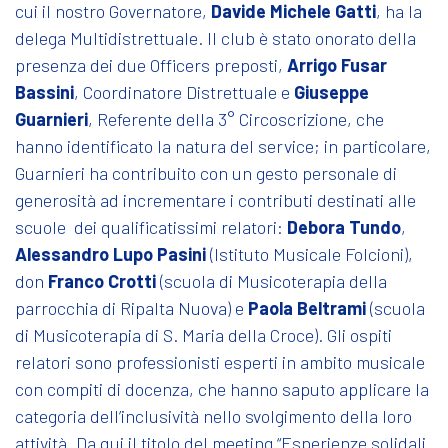
cui il nostro Governatore,
Davide Michele Gatti
, ha la
delega Multidistrettuale. Il club è stato onorato della
presenza dei due Officers preposti,
Arrigo Fusar
Bassini
, Coordinatore Distrettuale e
Giuseppe
Guarnieri
, Referente della 3° Circoscrizione, che
hanno identificato la natura del service; in particolare,
Guarnieri ha contribuito con un gesto personale di
generosità ad incrementare i contributi destinati alle
scuole dei qualificatissimi relatori:
Debora Tundo
,
Alessandro Lupo Pasini
(Istituto Musicale Folcioni),
don
Franco Crotti
(scuola di Musicoterapia della
parrocchia di Ripalta Nuova) e
Paola Beltrami
(scuola
di Musicoterapia di S. Maria della Croce). Gli ospiti
relatori sono professionisti esperti in ambito musicale
con compiti di docenza, che hanno saputo applicare la
categoria dell’inclusività nello svolgimento della loro
attività. Da qui il titolo del meeting “Esperienze solidali